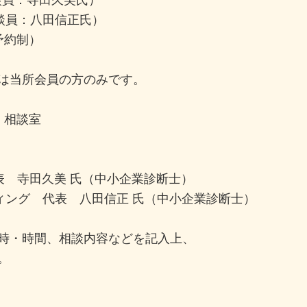
0（相談員：八田信正氏）
予約制）
は当所会員の方のみです。
 相談室
表 寺田久美 氏（中小企業診断士）
ィング 代表 八田信正 氏（中小企業診断士）
時・時間、相談内容などを記入上、
。