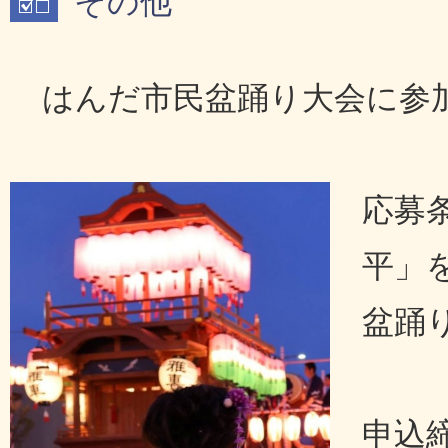
その他
はんだ市民盆踊り大会に参
応募
平」
盆踊
申込