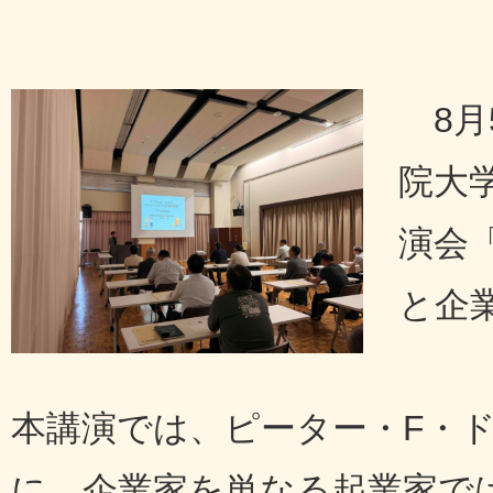
8
院大
演会
と企
​本講演では、ピーター・F・
に、企業家を単なる起業家で