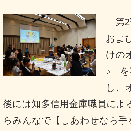
第
およ
けの
♪」
し、
後には知多信用金庫職員によ
らみんなで【しあわせなら手