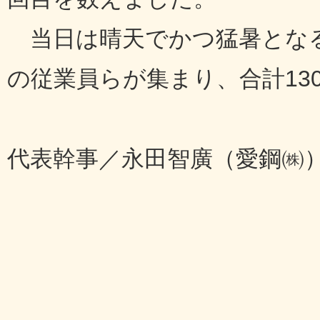
当日は晴天でかつ猛暑となる
の従業員らが集まり、合計13
代表幹事／永田智廣（愛鋼㈱