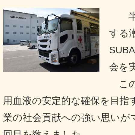
半
する
SU
会を
この
用血液の安定的な確保を目指
業の社会貢献への強い思いが
回目を数えました。