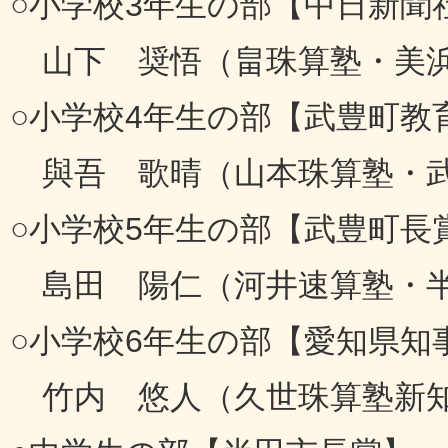
○小学校3年生の部【中日新聞
山下 奨悟（畠珠算塾・美
○小学校4年生の部【武豊町教
與吾 歌晴（山本珠算塾・
○小学校5年生の部【武豊町長
島田 陽仁（河井速算塾・
○小学校6年生の部【愛知県知
竹内 悠人（久世珠算塾新知