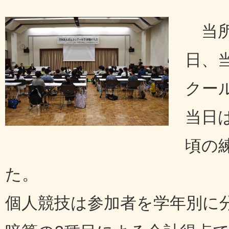
当
日、
クー
当日
頃の
た。
個人競技は参加者を学年別に