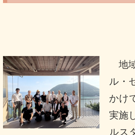
地
ル・
かけ
実施
ルス