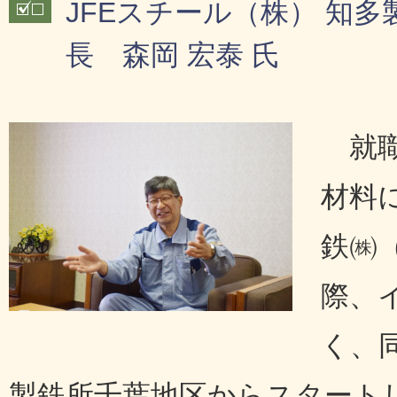
JFEスチール（株） 知
長 森岡 宏泰 氏
就
材料
鉄㈱
際、
く、
製鉄所千葉地区からスタート