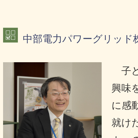
中部電力パワーグリッド株
子
興味
に感
就け