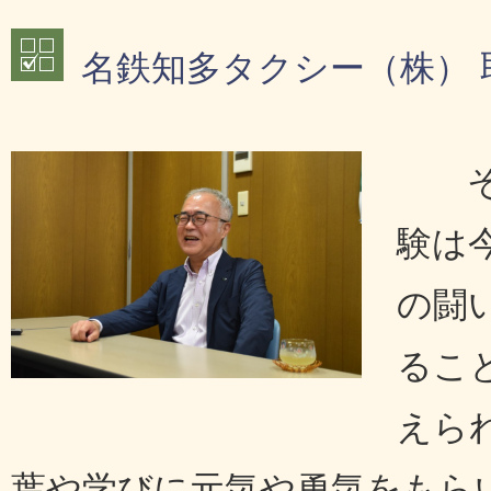
名鉄知多タクシー（株） 
そ
験は
の闘
るこ
えら
葉や学びに元気や勇気をもら